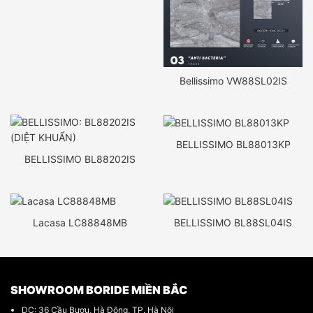
Bellissimo VW88SL02IS
BELLISSIMO BL88013KP
BELLISSIMO BL88202IS
Lacasa LC88848MB
BELLISSIMO BL88SL04IS
SHOWROOM BORIDE MIỀN BẮC
DC: 36 Cầu Bươu, Hà Đông, TP. Hà Nội