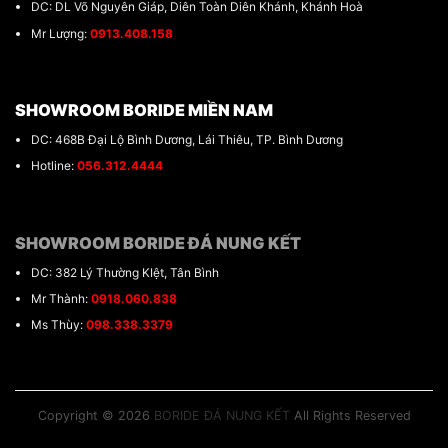
DC: DL Võ Nguyên Giáp, Diên Toàn Diên Khánh, Khánh Hoà
Mr Lượng:
0913.408.158
SHOWROOM BORIDE MIỀN NAM
DC: 468B Đại Lộ Bình Dương, Lái Thiêu, TP. Bình Dương
Hotline:
056.312.4444
SHOWROOM BORIDE ĐÁ NUNG KẾT
DC: 382 Lý Thường KIệt, Tân Bình
Mr Thành:
0918.060.838
Ms Thùy:
098.338.3379
Copyright © 2026
BORIDE ĐÁ NUNG KẾT
All Rights Reserved