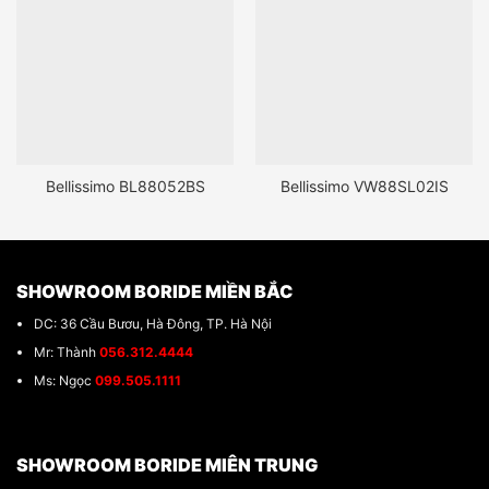
Bellissimo BL88052BS
Bellissimo VW88SL02IS
SHOWROOM BORIDE MIỀN BẮC
DC: 36 Cầu Bươu, Hà Đông, TP. Hà Nội
Mr: Thành
056.312.4444
Ms: Ngọc
099.505.1111
SHOWROOM BORIDE MIÊN TRUNG