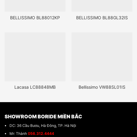
BELLISSIMO BL88012KP
BELLISSIMO BL88GL32IS
Lacasa LC88848MB
Bellissimo VW88SL01IS
SHOWROOM BORIDE MIỀN BẮC
DC: 36 Cầu Bươu, Hà Đông, TP. Hà Nội
Mr: Thành
056.312.4444