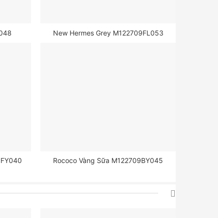
L048
New Hermes Grey M122709FL053
9FY040
Rococo Vàng Sữa M122709BY045