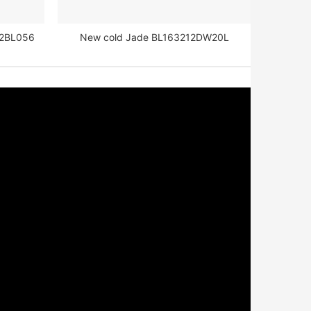
12BL056
New cold Jade BL163212DW20L