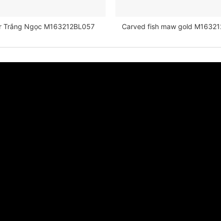
er Trắng Ngọc M163212BL057
Carved fish maw gold M1632