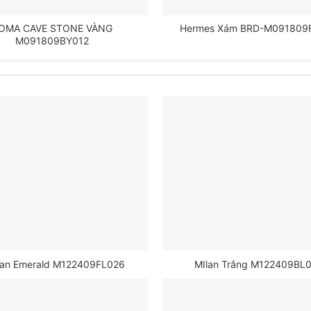
OMA CAVE STONE VÀNG
Hermes Xám BRD-M091809
M091809BY012
lian Emerald M122409FL026
MIlan Trắng M122409BL