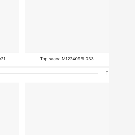
021
Top saana M122409BL033