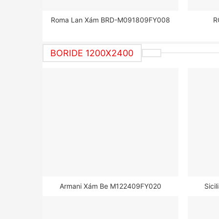
Roma Lan Xám BRD-M091809FY008
R
BORIDE 1200X2400
Armani Xám Be M122409FY020
Sici