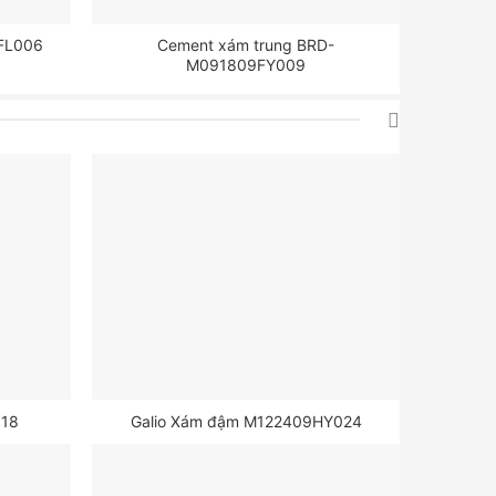
FL006
Cement xám trung BRD-
M091809FY009
018
Galio Xám đậm M122409HY024