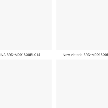
NNA BRD-M091809BL014
New victoria BRD-M091809