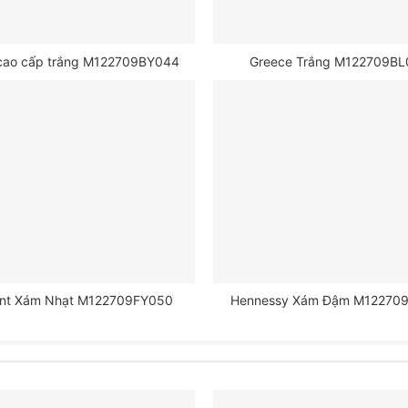
cao cấp trắng M122709BY044
Greece Trắng M122709B
nt Xám Nhạt M122709FY050
Hennessy Xám Đậm M12270