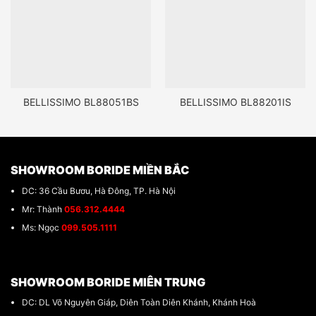
BELLISSIMO BL88051BS
BELLISSIMO BL88201IS
SHOWROOM BORIDE MIỀN BẮC
DC: 36 Cầu Bươu, Hà Đông, TP. Hà Nội
Mr: Thành
056.312.4444
Ms: Ngọc
099.505.1111
SHOWROOM BORIDE MIÊN TRUNG
DC: DL Võ Nguyên Giáp, Diên Toàn Diên Khánh, Khánh Hoà