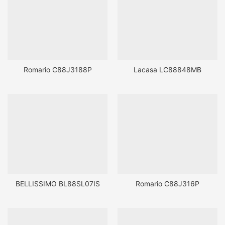
Romario C88J3188P
Lacasa LC88848MB
BELLISSIMO BL88SL07IS
Romario C88J316P