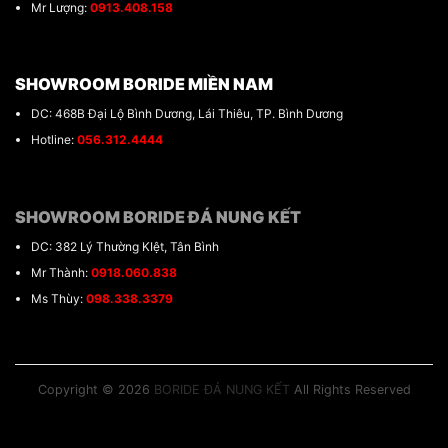
Mr Lượng:
0913.408.158
SHOWROOM BORIDE MIỀN NAM
DC: 468B Đại Lộ Bình Dương, Lái Thiêu, TP. Bình Dương
Hotline:
056.312.4444
SHOWROOM BORIDE ĐÁ NUNG KẾT
DC: 382 Lý Thường KIệt, Tân Bình
Mr Thành:
0918.060.838
Ms Thùy:
098.338.3379
Copyright © 2026
BORIDE ĐÁ NUNG KẾT
All Rights Reserved