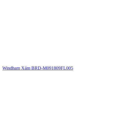
Windham Xám BRD-M091809FL005