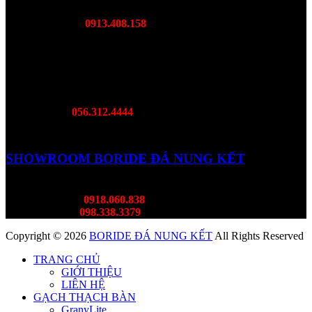
Hoà
Mr Lượng:
0913.408.158
SHOWROOM BORIDE MIỀN NAM
DC: 468B Đại Lộ Bình Dương, Lái Thiêu, TP. Bình Dương
Hotline:
056.312.4444
SHOWROOM BORIDE ĐÁ NUNG KẾT
DC: 382 Lý Thường KIệt, Tân Bình
Mr Thành:
0918.060.838
Ms Thùy:
098.338.3379
Copyright © 2026
BORIDE ĐÁ NUNG KẾT
All Rights Reserved
TRANG CHỦ
GIỚI THIỆU
LIÊN HỆ
GẠCH THẠCH BÀN
GranyLite