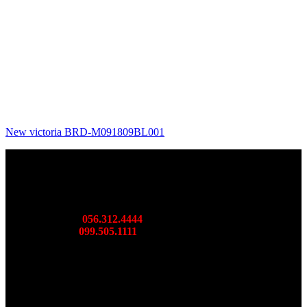
New victoria BRD-M091809BL001
SHOWROOM BORIDE MIỀN BẮC
DC: 36 Cầu Bươu, Hà Đông, TP. Hà Nội
Mr: Thành
056.312.4444
Ms: Ngọc
099.505.1111
SHOWROOM BORIDE MIÊN TRUNG
DC: DL Võ Nguyên Giáp, Diên Toàn Diên Khánh, Khánh