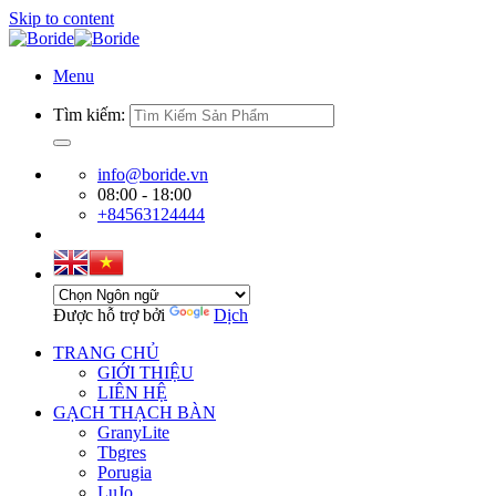
Skip to content
Menu
Tìm kiếm:
info@boride.vn
08:00 - 18:00
+84563124444
Được hỗ trợ bởi
Dịch
TRANG CHỦ
GIỚI THIỆU
LIÊN HỆ
GẠCH THẠCH BÀN
GranyLite
Tbgres
Porugia
LuJo