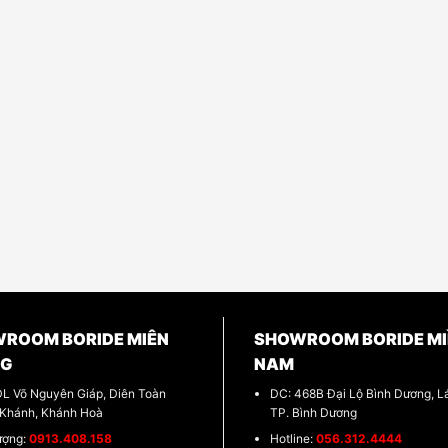
ROOM BORIDE MIÊN
SHOWROOM BORIDE MI
NG
NAM
DL Võ Nguyên Giáp, Diên Toàn
DC: 468B Đại Lộ Bình Dương, Lá
 Khánh, Khánh Hoà
TP. Bình Dương
ượng:
0913.408.158
Hotline:
056.312.4444