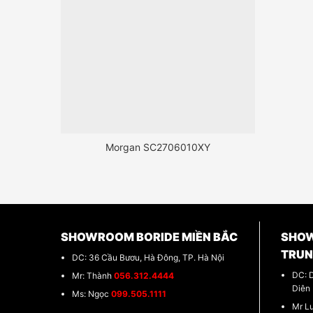
Morgan SC2706010XY
SHOWROOM BORIDE MIỀN BẮC
SHOW
TRU
DC: 36 Cầu Bươu, Hà Đông, TP. Hà Nội
DC: 
Mr: Thành
056.312.4444
Diên
Ms: Ngọc
099.505.1111
Mr L