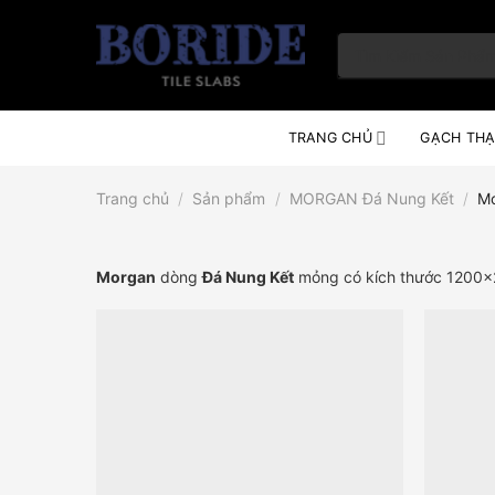
Skip
to
Tìm
content
kiếm:
TRANG CHỦ
GẠCH THẠ
Trang chủ
/
Sản phẩm
/
MORGAN Đá Nung Kết
/
Mo
Morgan
dòng
Đá Nung Kết
mỏng có kích thước 1200x2