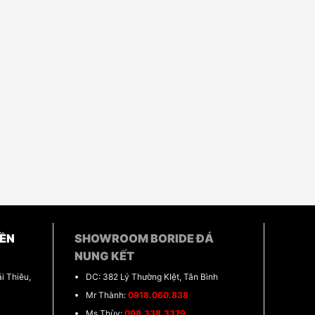
ỀN
SHOWROOM BORIDE ĐÁ
NUNG KẾT
i Thiêu,
DC: 382 Lý Thường KIệt, Tân Bình
Mr Thành:
0918.060.838
Ms Thùy:
098.338.3379