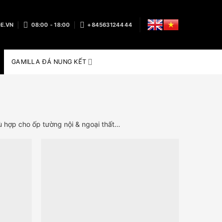
E.VN
08:00 - 18:00
+84563124444
GAMILLA ĐÁ NUNG KẾT
hợp cho ốp tường nội & ngoại thất…