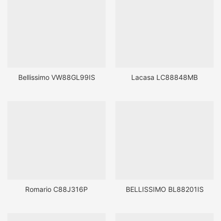
Bellissimo VW88GL99IS
Lacasa LC88848MB
Romario C88J316P
BELLISSIMO BL88201IS