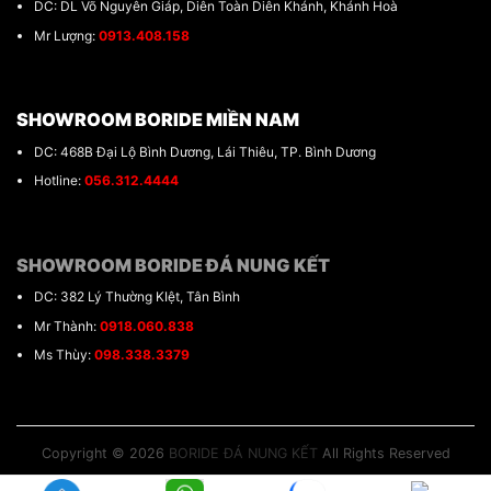
DC: DL Võ Nguyên Giáp, Diên Toàn Diên Khánh, Khánh Hoà
Mr Lượng:
0913.408.158
SHOWROOM BORIDE MIỀN NAM
DC: 468B Đại Lộ Bình Dương, Lái Thiêu, TP. Bình Dương
Hotline:
056.312.4444
SHOWROOM BORIDE ĐÁ NUNG KẾT
DC: 382 Lý Thường KIệt, Tân Bình
Mr Thành:
0918.060.838
Ms Thùy:
098.338.3379
Copyright © 2026
BORIDE ĐÁ NUNG KẾT
All Rights Reserved