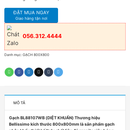
ĐẶT MUA NGAY
Giao hàng tận nơi
056.312.4444
Danh mục:
GẠCH 800X800
MÔ TẢ
Gạch BL88107WB (DIỆT KHUẨN) Thương hiệu
Bellissimo kích thước 800x800mm là sản phẩm gạch