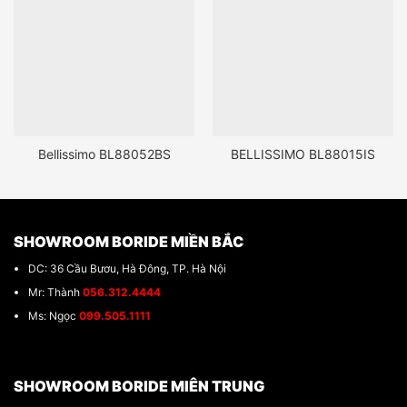
Bellissimo BL88052BS
BELLISSIMO BL88015IS
SHOWROOM BORIDE MIỀN BẮC
DC: 36 Cầu Bươu, Hà Đông, TP. Hà Nội
Mr: Thành
056.312.4444
Ms: Ngọc
099.505.1111
SHOWROOM BORIDE MIÊN TRUNG