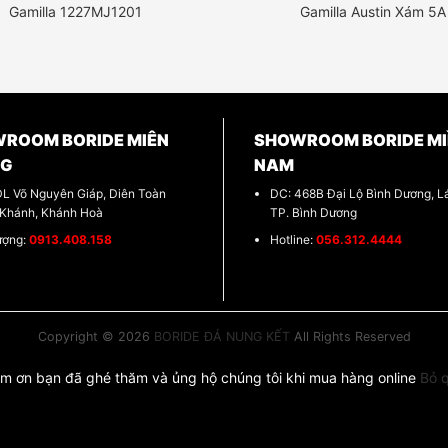
Gamilla 1227MJ1201
Gamilla Austin Xám 5A
ROOM BORIDE MIÊN
SHOWROOM BORIDE MI
NG
NAM
DL Võ Nguyên Giáp, Diên Toàn
DC: 468B Đại Lộ Bình Dương, Lá
 Khánh, Khánh Hoà
TP. Bình Dương
ượng:
0913.408.158
Hotline:
056.312.4444
Copyright © 2026
BORIDE ĐÁ NUNG KẾT
All Rights Reserved
m ơn bạn đã ghé thăm và ủng hộ chúng tôi khi mua hàng online
Bỏ 