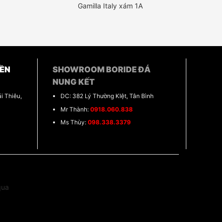
Gamilla Italy xám 1A
ỀN
SHOWROOM BORIDE ĐÁ
NUNG KẾT
i Thiêu,
DC: 382 Lý Thường KIệt, Tân Bình
Mr Thành:
0918.060.838
Ms Thùy:
098.338.3379
qua