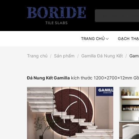
Skip
to
Tìm
content
kiếm:
TRANG CHỦ
GẠCH THẠ
Trang chủ
/
Sản phẩm
/
Gamilla Đá Nung Kết
/
Gami
Đá Nung Kết Gamilla
kích thước 1200x2700x12mm Gồm C