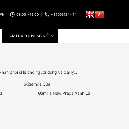
.VN
08:00 - 18:00
+84563124444
GAMILLA ĐÁ NUNG KẾT
n phối sỉ lẻ cho người dùng và đạị lý…
ld
Gamilla New Prada Xanh Lá