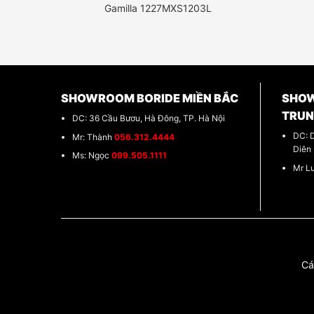
Gamilla 1227MXS1203L
SHOWROOM BORIDE MIỀN BẮC
SHOW
TRU
DC: 36 Cầu Bươu, Hà Đông, TP. Hà Nội
DC: 
Mr: Thành
056.312.4444
Diên
Ms: Ngọc
099.505.1111
Mr L
Cá