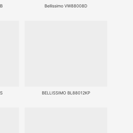
WB
Bellissimo VW88008D
IS
BELLISSIMO BL88012KP