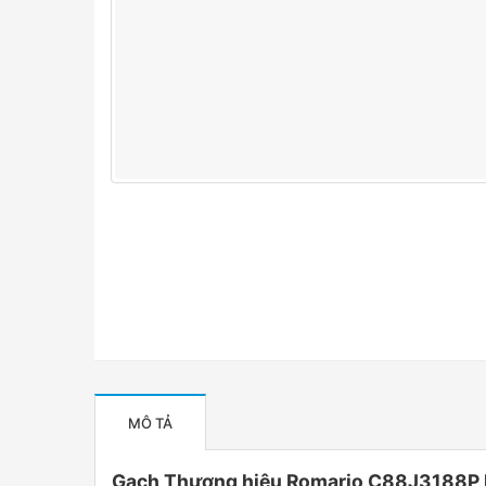
MÔ TẢ
Gạch Thương hiệu Romario C88J3188P kí