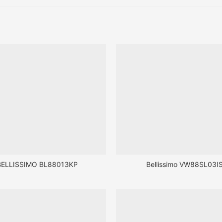
BELLISSIMO BL88013KP
Bellissimo VW88SL03I