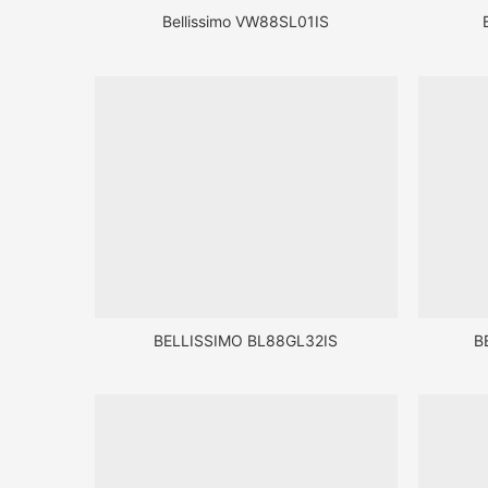
Bellissimo VW88SL01IS
BELLISSIMO BL88GL32IS
B