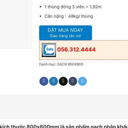
1 thùng đóng 3 viên = 1,92m
Cân nặng : 48kg/ thùng
ĐẶT MUA NGAY
Giao hàng tận nơi
056.312.4444
Danh mục:
GẠCH 800X800
ch thước 800x800mm là sản phẩm gạch nhập khẩu Ita