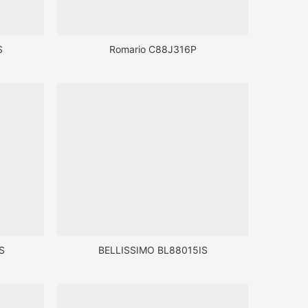
S
Romario C88J316P
S
BELLISSIMO BL88015IS