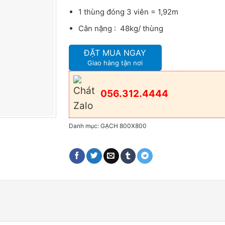
1 thùng đóng 3 viên = 1,92m
Cân nặng : 48kg/ thùng
ĐẶT MUA NGAY
Giao hàng tận nơi
056.312.4444
Danh mục:
GẠCH 800X800