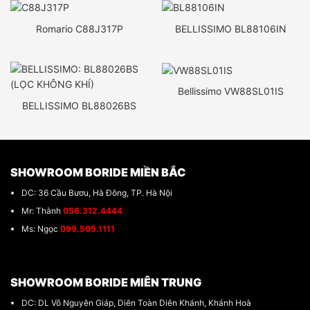
Romario C88J317P
BELLISSIMO BL88106IN
Bellissimo VW88SL01IS
BELLISSIMO BL88026BS
SHOWROOM BORIDE MIỀN BẮC
DC: 36 Cầu Bươu, Hà Đông, TP. Hà Nội
Mr: Thành
056.312.4444
Ms: Ngọc
099.505.1111
SHOWROOM BORIDE MIÊN TRUNG
DC: DL Võ Nguyên Giáp, Diên Toàn Diên Khánh, Khánh Hoà