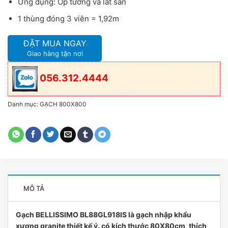
Ứng dụng: Ốp tường và lát sàn
1 thùng đóng 3 viên = 1,92m
ĐẶT MUA NGAY
Giao hàng tận nơi
056.312.4444
Danh mục:
GẠCH 800X800
MÔ TẢ
Gạch BELLISSIMO BL88GL918IS là gạch nhập khẩu
xương granite thiết kế ý. có kích thước 80X80cm, thích