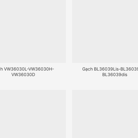
ch VW36030L-VW36030H-
Gạch BL36039Lis-BL36039
VW36030D
BL36039dis