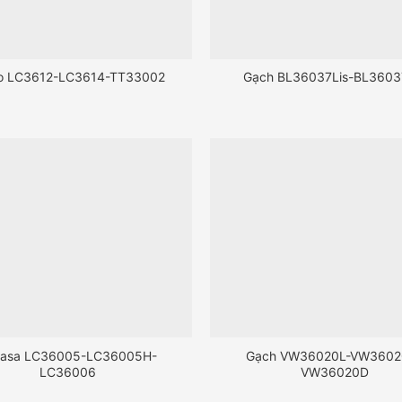
o LC3612-LC3614-TT33002
Gạch BL36037Lis-BL3603
casa LC36005-LC36005H-
Gạch VW36020L-VW3602
LC36006
VW36020D