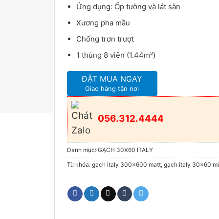
Ứng dụng: Ốp tường và lát sàn
Xương pha mầu
Chống trơn trượt
1 thùng 8 viên (1.44m²)
ĐẶT MUA NGAY
Giao hàng tận nơi
056.312.4444
Danh mục:
GẠCH 30X60 ITALY
Từ khóa:
gạch italy 300x600 matt
,
gạch italy 30x60 m