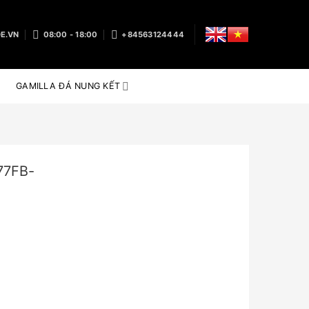
E.VN
08:00 - 18:00
+84563124444
GAMILLA ĐÁ NUNG KẾT
7FB-