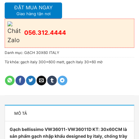
ĐẶT MUA NGAY
Giao hàng tận nơi
056.312.4444
Danh mục:
GẠCH 30X60 ITALY
Từ khóa:
gạch italy 300x600 matt
,
gạch italy 30x60 mờ
MÔ TẢ
Gạch bellissimo VW36011-VW36011D KT: 30x60CM là
sản phẩm gạch nhập khẩu designed by italy, chống trầy