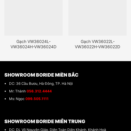
Gạch VW36024L-
Gạch VW36022L-
VW36024H-VW36024D
VW36022H-VW36022D
SHOWROOM BORIDE MIỀN BẮC
DC: 36 Cầu Bươu, Hà Đông, TP. Hà Nội
Mr: Thành
056.312.4444
Ms: Ngọc
099.505.1111
SHOWROOM BORIDE MIÊN TRUNG
DC: DL Võ Nguyên Giáp, Diên Toàn Diên Khánh, Khánh Hoà