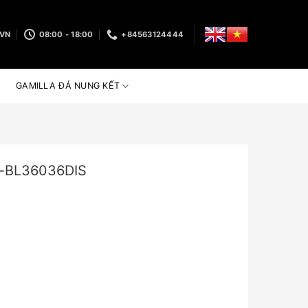
.VN
08:00 - 18:00
+84563124444
GAMILLA ĐÁ NUNG KẾT
-BL36036DIS