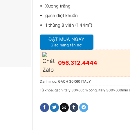
Xương trắng
gạch diệt khuẩn
1 thùng 8 viên (1.44m²)
ĐẶT MUA NGAY
Giao hàng tận nơi
056.312.4444
Danh mục:
GẠCH 30X60 ITALY
Từ khóa:
gạch italy 30x60cm bóng
,
italy 300x600mm 