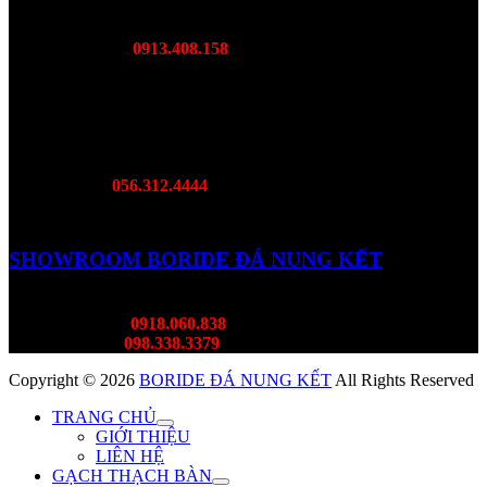
DC: DL Võ Nguyên Giáp, Diên Toàn Diên Khánh, Khánh
Hoà
Mr Lượng:
0913.408.158
SHOWROOM BORIDE MIỀN NAM
DC: 468B Đại Lộ Bình Dương, Lái Thiêu, TP. Bình Dương
Hotline:
056.312.4444
SHOWROOM BORIDE ĐÁ NUNG KẾT
DC: 382 Lý Thường KIệt, Tân Bình
Mr Thành:
0918.060.838
Ms Thùy:
098.338.3379
Copyright © 2026
BORIDE ĐÁ NUNG KẾT
All Rights Reserved
TRANG CHỦ
GIỚI THIỆU
LIÊN HỆ
GẠCH THẠCH BÀN