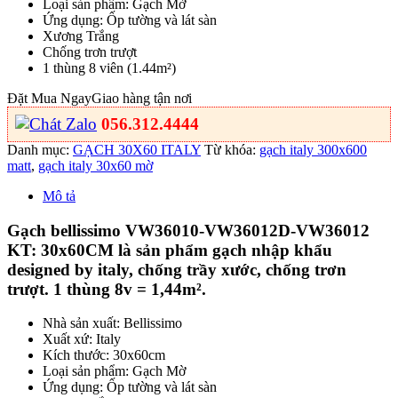
Loại sản phẩm: Gạch Mờ
Ứng dụng: Ốp tường và lát sàn
Xương Trắng
Chống trơn trượt
1 thùng 8 viên (1.44m²)
Đặt Mua Ngay
Giao hàng tận nơi
056.312.4444
Danh mục:
GẠCH 30X60 ITALY
Từ khóa:
gạch italy 300x600
matt
,
gạch italy 30x60 mờ
Mô tả
Gạch bellissimo VW36010-VW36012D-VW36012
KT: 30x60CM là sản phẩm gạch nhập khẩu
designed by italy, chống trầy xước, chống trơn
trượt. 1 thùng 8v = 1,44m².
Nhà sản xuất: Bellissimo
Xuất xứ: Italy
Kích thước: 30x60cm
Loại sản phẩm: Gạch Mờ
Ứng dụng: Ốp tường và lát sàn