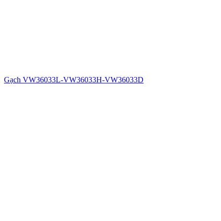
Gạch VW36033L-VW36033H-VW36033D