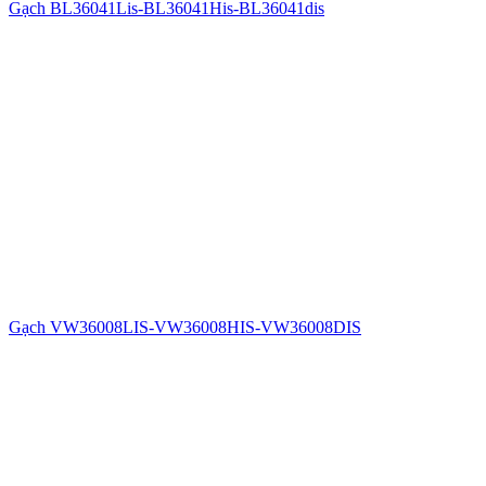
Gạch BL36041Lis-BL36041His-BL36041dis
Gạch VW36008LIS-VW36008HIS-VW36008DIS