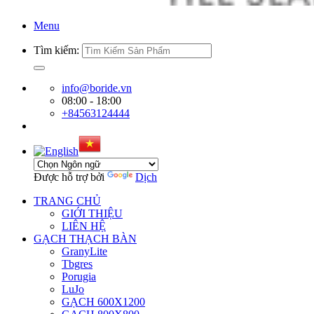
Menu
Tìm kiếm:
info@boride.vn
08:00 - 18:00
+84563124444
Được hỗ trợ bởi
Dịch
TRANG CHỦ
GIỚI THIỆU
LIÊN HỆ
GẠCH THẠCH BÀN
GranyLite
Tbgres
Porugia
LuJo
GẠCH 600X1200