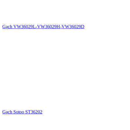
Gạch VW36029L-VW36029H-VW36029D
Gạch Sotoo ST36202