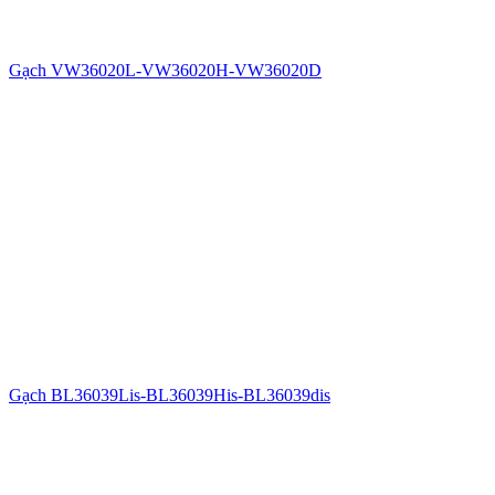
Gạch VW36020L-VW36020H-VW36020D
Gạch BL36039Lis-BL36039His-BL36039dis