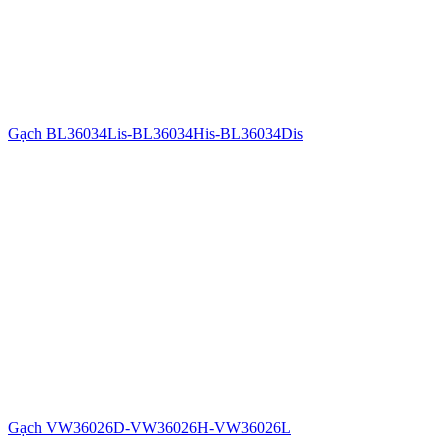
Gạch BL36034Lis-BL36034His-BL36034Dis
Gạch VW36026D-VW36026H-VW36026L