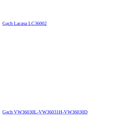
Gạch Lacasa LC36002
Gạch VW36030L-VW36031H-VW36030D