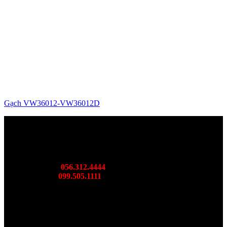
Gạch VW36012-VW36012D
SHOWROOM BORIDE MIỀN BẮC
DC: 36 Cầu Bươu, Hà Đông, TP. Hà Nội
Mr: Thành
056.312.4444
Ms: Ngọc
099.505.1111
SHOWROOM BORIDE MIÊN TRUNG