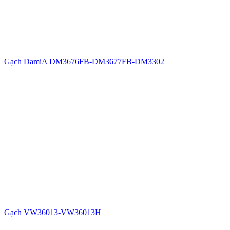
Gạch DamiA DM3676FB-DM3677FB-DM3302
Gạch VW36013-VW36013H