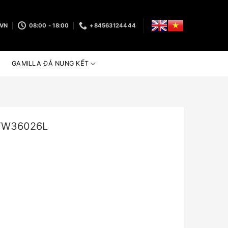
.VN
08:00 - 18:00
+84563124444
GAMILLA ĐÁ NUNG KẾT
VW36026L