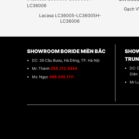
Gạch 
Lacasa LC36005-LC36005H-
LC36006
SHOWROOM BORIDE MIỀN BẮC
SHOW
TRU
DC: 36 Cầu Bươu, Hà Đông, TP. Hà Nội
DC: 
Mr: Thành
056.312.4444
Diên
Ms: Ngọc
099.505.1111
Mr L