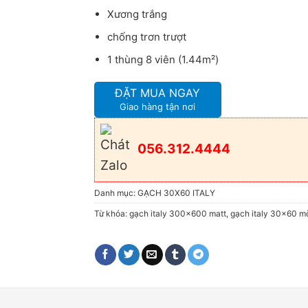
Xương trắng
chống trơn trượt
1 thùng 8 viên (1.44m²)
ĐẶT MUA NGAY
Giao hàng tận nơi
056.312.4444
Danh mục:
GẠCH 30X60 ITALY
Từ khóa:
gạch italy 300x600 matt
,
gạch italy 30x60 m