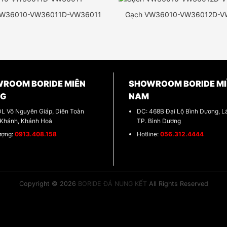
VW36010-VW36011D-VW36011
Gạch VW36010-VW36012D-V
ROOM BORIDE MIÊN
SHOWROOM BORIDE MI
NG
NAM
DL Võ Nguyên Giáp, Diên Toàn
DC: 468B Đại Lộ Bình Dương, Lá
 Khánh, Khánh Hoà
TP. Bình Dương
ượng:
0913.408.158
Hotline:
056.312.4444
Copyright © 2026
BORIDE ĐÁ NUNG KẾT
All Rights Reserved