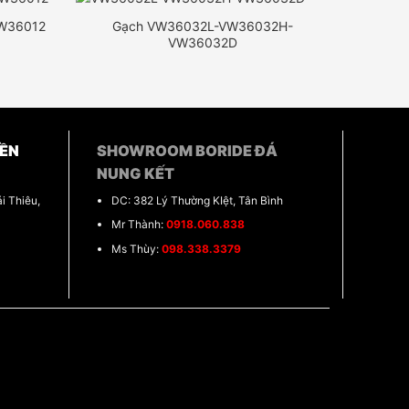
W36012
Gạch VW36032L-VW36032H-
VW36032D
ỀN
SHOWROOM BORIDE ĐÁ
NUNG KẾT
i Thiêu,
DC: 382 Lý Thường KIệt, Tân Bình
Mr Thành:
0918.060.838
Ms Thùy:
098.338.3379