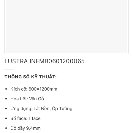
LUSTRA INEMB0601200065
THÔNG SỐ KỸ THUẬT:
Kích cỡ: 600x1200mm
Họa tiết: Vân Gỗ
Ứng dụng: Lát Nền, Ốp Tường
Số face: 1 face
Độ dầy 9,4mm