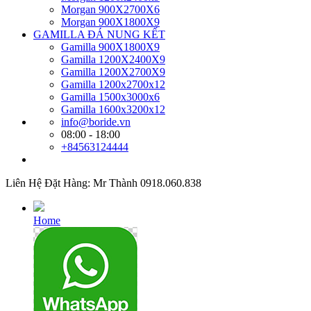
Morgan 900X2700X6
Morgan 900X1800X9
GAMILLA ĐÁ NUNG KẾT
Gamilla 900X1800X9
Gamilla 1200X2400X9
Gamilla 1200X2700X9
Gamilla 1200x2700x12
Gamilla 1500x3000x6
Gamilla 1600x3200x12
info@boride.vn
08:00 - 18:00
+84563124444
Liên Hệ Đặt Hàng: Mr Thành 0918.060.838
Home