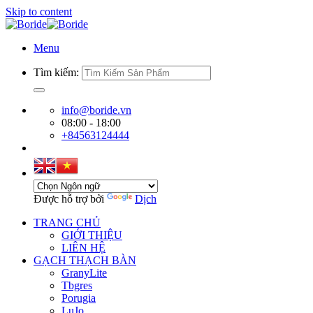
Skip to content
Menu
Tìm kiếm:
info@boride.vn
08:00 - 18:00
+84563124444
Được hỗ trợ bởi
Dịch
TRANG CHỦ
GIỚI THIỆU
LIÊN HỆ
GẠCH THẠCH BÀN
GranyLite
Tbgres
Porugia
LuJo