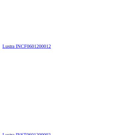
Lustra INCF0601200012
Lustra INST0601200002