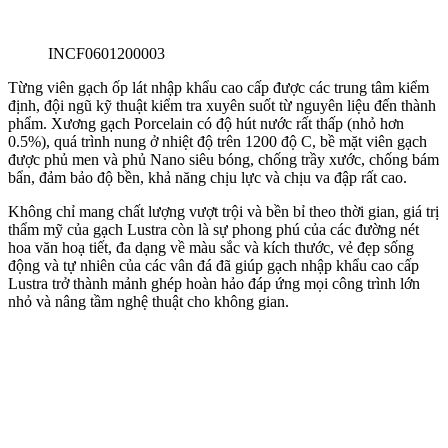
INCF0601200003
Từng viên gạch ốp lát nhập khẩu cao cấp được các trung tâm kiểm
định, đội ngũ kỹ thuật kiểm tra xuyên suốt từ nguyên liệu đến thành
phẩm. Xương gạch Porcelain có độ hút nước rất thấp (nhỏ hơn
0.5%), quá trình nung ở nhiệt độ trên 1200 độ C, bề mặt viên gạch
được phủ men và phủ Nano siêu bóng, chống trầy xước, chống bám
bẩn, đảm bảo độ bền, khả năng chịu lực và chịu va đập rất cao.
Không chỉ mang chất lượng vượt trội và bền bỉ theo thời gian, giá trị
thẩm mỹ của gạch Lustra còn là sự phong phú của các đường nét
hoa văn hoạ tiết, đa dạng về màu sắc và kích thước, vẻ đẹp sống
động và tự nhiên của các vân đá đã giúp gạch nhập khẩu cao cấp
Lustra trở thành mảnh ghép hoàn hảo đáp ứng mọi công trình lớn
nhỏ và nâng tầm nghệ thuật cho không gian.