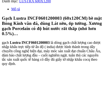
Danh mục:
LUSTRA 600X1200
Mô tả
Gạch Lustra INCF0601200003 (60x120CM) bề mặt
Bóng Kính vân đá, dùng Lát nền, ốp tường. Xương
gạch Porcelain có độ hút nước rất thấp (nhỏ hơn
0.5%)…
gạch
Lustra INCF0601200003
là dòng gạch chất lượng cao được
nhập khẩu trực tiếp từ ấn độ ( india) được hình thành trong dây
chuyền công nghệ hiện đại, máy móc sản xuất đạt chuẩn Châu Âu,
đảm bảo chất lượng đầu – cuối nghiêm ngặt. tuân thủ các nguyên
tắc sản xuất quốc tế hàng có đầy đủ giấy tờ nhập khẩu cocq theo
quy định.