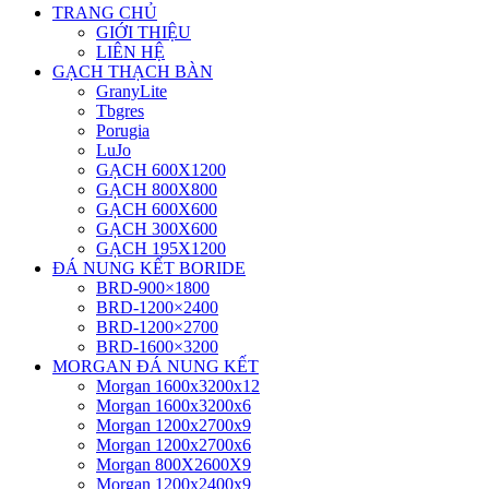
TRANG CHỦ
GIỚI THIỆU
LIÊN HỆ
GẠCH THẠCH BÀN
GranyLite
Tbgres
Porugia
LuJo
GẠCH 600X1200
GẠCH 800X800
GẠCH 600X600
GẠCH 300X600
GẠCH 195X1200
ĐÁ NUNG KẾT BORIDE
BRD-900×1800
BRD-1200×2400
BRD-1200×2700
BRD-1600×3200
MORGAN ĐÁ NUNG KẾT
Morgan 1600x3200x12
Morgan 1600x3200x6
Morgan 1200x2700x9
Morgan 1200x2700x6
Morgan 800X2600X9
Morgan 1200x2400x9