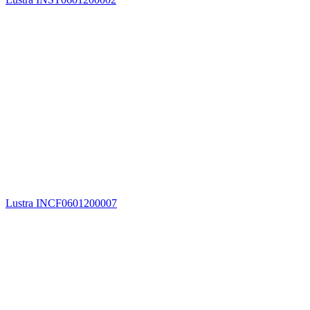
Lustra INCF0601200007