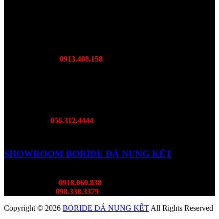
SHOWROOM BORIDE MIÊN TRUNG
DC: DL Võ Nguyên Giáp, Diên Toàn Diên Khánh, Khánh
Hoà
Mr Lượng:
0913.408.158
SHOWROOM BORIDE MIỀN NAM
DC: 468B Đại Lộ Bình Dương, Lái Thiêu, TP. Bình Dương
Hotline:
056.312.4444
SHOWROOM BORIDE ĐÁ NUNG KẾT
DC: 382 Lý Thường KIệt, Tân Bình
Mr Thành:
0918.060.838
Ms Thùy:
098.338.3379
Copyright © 2026
BORIDE ĐÁ NUNG KẾT
All Rights Reserved