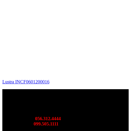
Lustra INCF0601200016
SHOWROOM BORIDE MIỀN BẮC
DC: 36 Cầu Bươu, Hà Đông, TP. Hà Nội
Mr: Thành
056.312.4444
Ms: Ngọc
099.505.1111