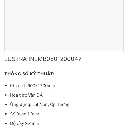
LUSTRA INEMB0601200047
THÔNG SỐ KỸ THUẬT:
Kích cỡ: 600x1200mm
Họa tiết: Vân ĐÁ
Ứng dụng: Lát Nền, Ốp Tường
Số face: 1 face
Độ dầy 9,4mm