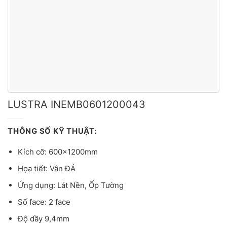
LUSTRA INEMB0601200043
THÔNG SỐ KỸ THUẬT:
Kích cỡ: 600x1200mm
Họa tiết: Vân ĐÁ
Ứng dụng: Lát Nền, Ốp Tường
Số face: 2 face
Độ dầy 9,4mm