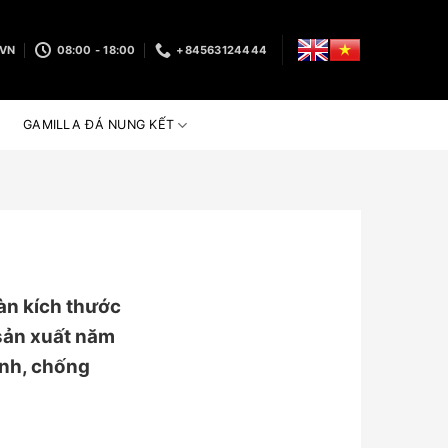
.VN
08:00 - 18:00
+84563124444
GAMILLA ĐÁ NUNG KẾT
n kích thước
sản xuất năm
ính, chống