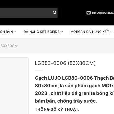
INFO@BORIDE
CH BÀN
ĐÁ NUNG KẾT BORIDE
MORGAN ĐÁ NUNG KẾT
 80X80CM
LGB80-0006 (80X80CM)
Gạch LUJO LGB80-0006 Thạch Bà
80x80cm, là sản phẩm gạch MỚI 
2023 , chất liệu đá granite bóng k
bám bẩn, chống trầy xước.
THÔNG SỐ KỸ THUẬT: