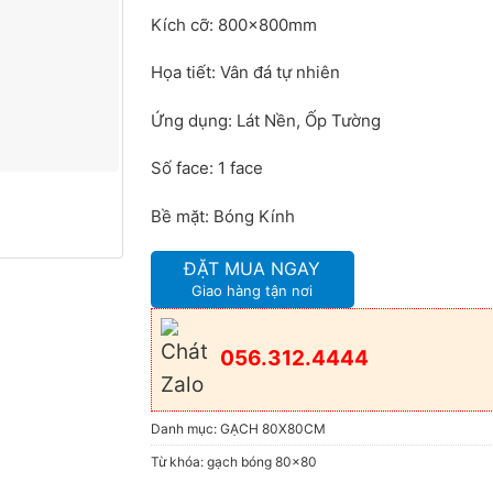
Kích cỡ: 800x800mm
Họa tiết: Vân đá tự nhiên
Ứng dụng: Lát Nền, Ốp Tường
Số face: 1 face
Bề mặt: Bóng Kính
ĐẶT MUA NGAY
Giao hàng tận nơi
056.312.4444
Danh mục:
GẠCH 80X80CM
Từ khóa:
gạch bóng 80x80