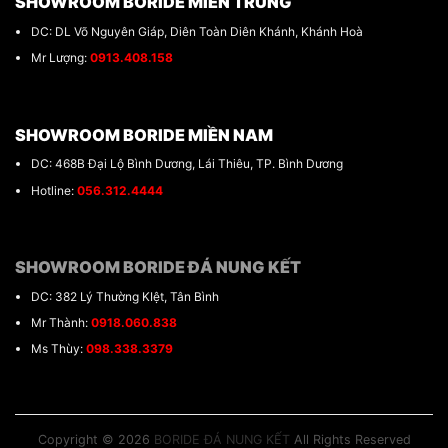
SHOWROOM BORIDE MIÊN TRUNG
DC: DL Võ Nguyên Giáp, Diên Toàn Diên Khánh, Khánh Hoà
Mr Lượng:
0913.408.158
SHOWROOM BORIDE MIỀN NAM
DC: 468B Đại Lộ Bình Dương, Lái Thiêu, TP. Bình Dương
Hotline:
056.312.4444
SHOWROOM BORIDE ĐÁ NUNG KẾT
DC: 382 Lý Thường KIệt, Tân Bình
Mr Thành:
0918.060.838
Ms Thùy:
098.338.3379
Copyright © 2026
BORIDE ĐÁ NUNG KẾT
All Rights Reserved