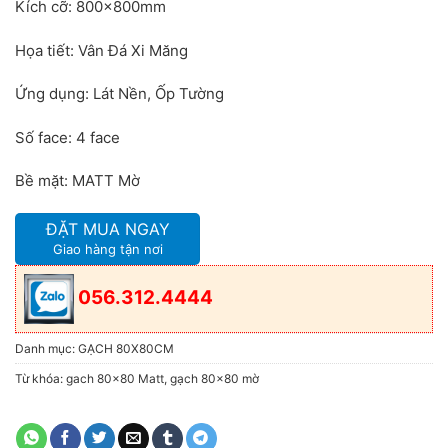
Kích cỡ: 800x800mm
Họa tiết: Vân Đá Xi Măng
Ứng dụng: Lát Nền, Ốp Tường
Số face: 4 face
Bề mặt: MATT Mờ
ĐẶT MUA NGAY
Giao hàng tận nơi
056.312.4444
Danh mục:
GẠCH 80X80CM
Từ khóa:
gach 80x80 Matt
,
gạch 80x80 mờ