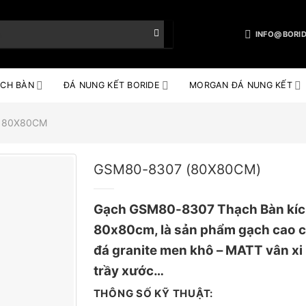
INFO@BORID
CH BÀN
ĐÁ NUNG KẾT BORIDE
MORGAN ĐÁ NUNG KẾT
 80X80CM
GSM80-8307 (80X80CM)
Gạch GSM80-8307 Thạch Bàn kíc
80x80cm, là sản phẩm gạch cao cấ
đá granite men khô – MATT vân x
trầy xước…
THÔNG SỐ KỸ THUẬT: