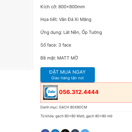
Kích cỡ: 800x800mm
Họa tiết: Vân Đá Xi Măng
Ứng dụng: Lát Nền, Ốp Tường
Số face: 3 face
Bề mặt: MATT MỜ
ĐẶT MUA NGAY
Giao hàng tận nơi
056.312.4444
Danh mục:
GẠCH 80X80CM
Từ khóa:
gach 80x80 Matt
,
gạch 80x80 mờ