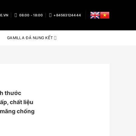
E.VN
08:00 - 18:00
+84563124444
GAMILLA ĐÁ NUNG KẾT
h thước
p, chất liệu
i măng chống