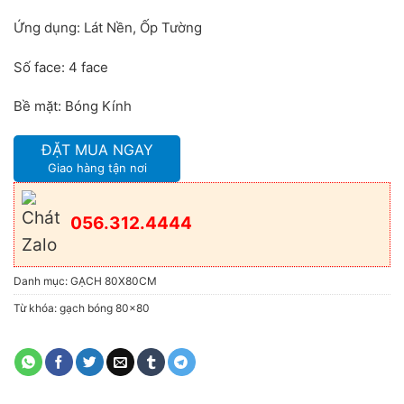
Ứng dụng: Lát Nền, Ốp Tường
Số face: 4 face
Bề mặt: Bóng Kính
ĐẶT MUA NGAY
Giao hàng tận nơi
056.312.4444
Danh mục:
GẠCH 80X80CM
Từ khóa:
gạch bóng 80x80