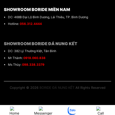
SHOWROOM BORIDE MIỀN NAM
DC: 468B Đại Lộ Bình Dương, Lái Thiêu, TP. Bình Dương
Hotline:
056.312.4444
SHOWROOM BORIDE ĐÁ NUNG KẾT
DC: 382 Lý Thường KIệt, Tân Bình
Mr Thành:
0918.060.838
Ms Thùy:
098.338.3379
Copyright © 2026
BORIDE ĐÁ NUNG KẾT
All Rights Reserved
Home
Messenger
Call