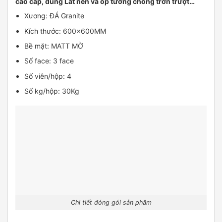
cao cấp, dùng Lát nền và ốp tường chống trơn trượt…
Xương: ĐÁ Granite
Kích thước: 600x600MM
Bề mặt: MATT MỜ
Số face: 3 face
Số viên/hộp: 4
Số kg/hộp: 30Kg
Chi tiết đóng gói sản phâm