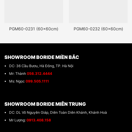
PGM60-0231 (60x60cm)
PGM60-0232 (60x60cm)
SHOWROOM BORIDE MIỀN BẮC
DC: 36 Cầu Bươu, Hà Đông, TP. Hà Nội
Mr: Thành
056.312.4444
Ms: Ngọc
099.505.1111
SHOWROOM BORIDE MIÊN TRUNG
DC: DL Võ Nguyên Giáp, Diên Toàn Diên Khánh, Khánh Hoà
Mr Lượng:
0913.408.158