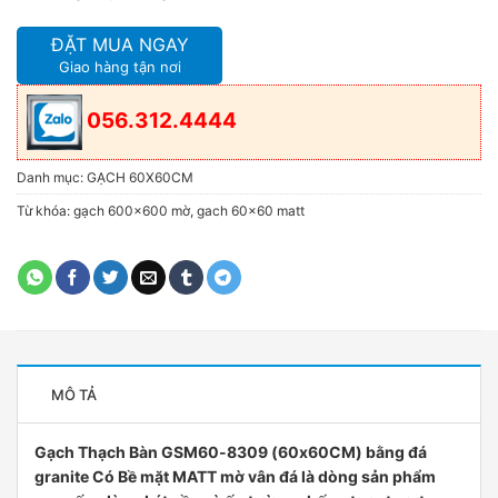
ĐẶT MUA NGAY
Giao hàng tận nơi
056.312.4444
Danh mục:
GẠCH 60X60CM
Từ khóa:
gạch 600x600 mờ
,
gach 60x60 matt
MÔ TẢ
Gạch Thạch Bàn GSM60-8309 (60x60CM) bằng đá
granite Có Bề mặt MATT mờ vân đá là dòng sản phẩm