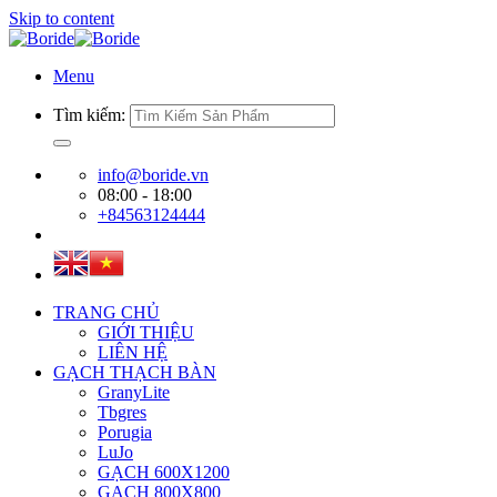
Skip to content
Menu
Tìm kiếm:
info@boride.vn
08:00 - 18:00
+84563124444
TRANG CHỦ
GIỚI THIỆU
LIÊN HỆ
GẠCH THẠCH BÀN
GranyLite
Tbgres
Porugia
LuJo
GẠCH 600X1200
GẠCH 800X800