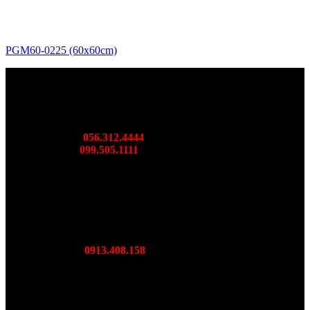
PGM60-0225 (60x60cm)
SHOWROOM BORIDE MIỀN BẮC
DC: 36 Cầu Bươu, Hà Đông, TP. Hà Nội
Mr: Thành
056.312.4444
Ms: Ngọc
099.505.1111
SHOWROOM BORIDE MIÊN TRUNG
DC: DL Võ Nguyên Giáp, Diên Toàn Diên Khánh, Khánh
Hoà
Mr Lượng:
0913.408.158
SHOWROOM BORIDE MIỀN NAM