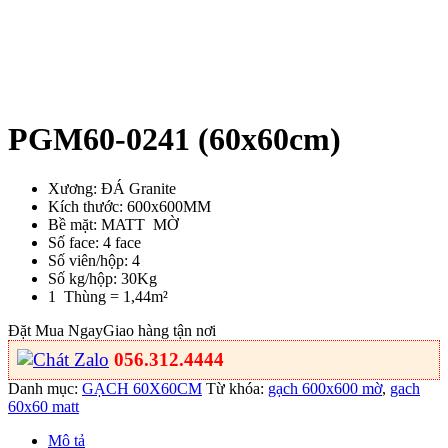
PGM60-0241 (60x60cm)
Xương: ĐÁ Granite
Kích thước: 600x600MM
Bề mặt: MATT MỜ
Số face: 4 face
Số viên/hộp: 4
Số kg/hộp: 30Kg
1 Thùng = 1,44m²
Đặt Mua Ngay
Giao hàng tận nơi
056.312.4444
Danh mục:
GẠCH 60X60CM
Từ khóa:
gạch 600x600 mờ
,
gach
60x60 matt
Mô tả