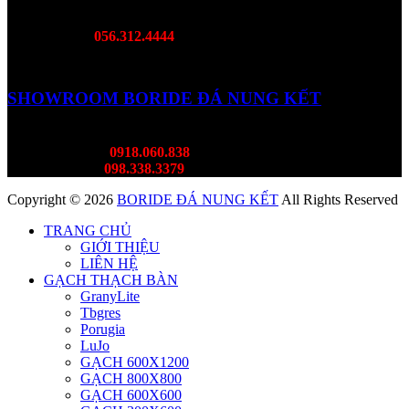
DC: 468B Đại Lộ Bình Dương, Lái Thiêu, TP. Bình Dương
Hotline:
056.312.4444
SHOWROOM BORIDE ĐÁ NUNG KẾT
DC: 382 Lý Thường KIệt, Tân Bình
Mr Thành:
0918.060.838
Ms Thùy:
098.338.3379
Copyright © 2026
BORIDE ĐÁ NUNG KẾT
All Rights Reserved
TRANG CHỦ
GIỚI THIỆU
LIÊN HỆ
GẠCH THẠCH BÀN
GranyLite
Tbgres
Porugia
LuJo
GẠCH 600X1200
GẠCH 800X800
GẠCH 600X600