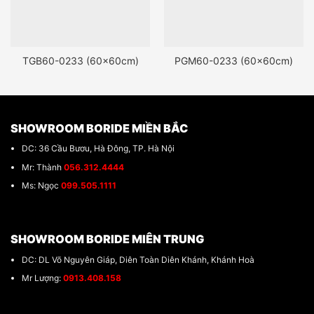
TGB60-0233 (60x60cm)
PGM60-0233 (60x60cm)
SHOWROOM BORIDE MIỀN BẮC
DC: 36 Cầu Bươu, Hà Đông, TP. Hà Nội
Mr: Thành
056.312.4444
Ms: Ngọc
099.505.1111
SHOWROOM BORIDE MIÊN TRUNG
DC: DL Võ Nguyên Giáp, Diên Toàn Diên Khánh, Khánh Hoà
Mr Lượng:
0913.408.158