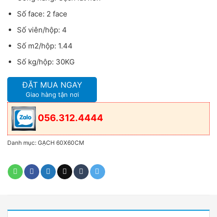
Số face: 2 face
Số viên/hộp: 4
Số m2/hộp: 1.44
Số kg/hộp: 30KG
ĐẶT MUA NGAY
Giao hàng tận nơi
056.312.4444
Danh mục:
GẠCH 60X60CM