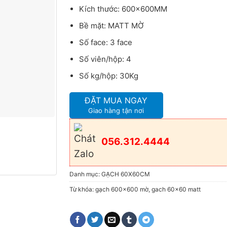
Kích thước: 600x600MM
Bề mặt: MATT MỜ
Số face: 3 face
Số viên/hộp: 4
Số kg/hộp: 30Kg
ĐẶT MUA NGAY
Giao hàng tận nơi
056.312.4444
Danh mục:
GẠCH 60X60CM
Từ khóa:
gạch 600x600 mờ
,
gach 60x60 matt