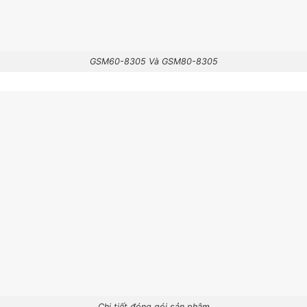
GSM60-8305 Và GSM80-8305
Chi tiết đóng gói sản phâm