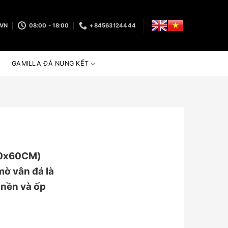
.VN
08:00 - 18:00
+84563124444
GAMILLA ĐÁ NUNG KẾT
60x60CM)
ờ vân đá là
 nền và ốp