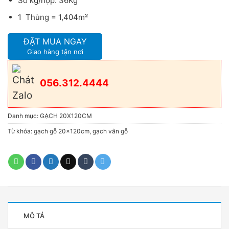
Số kg/hộp: 36Kg
1 Thùng = 1,404m²
ĐẶT MUA NGAY
Giao hàng tận nơi
056.312.4444
Danh mục:
GẠCH 20X120CM
Từ khóa:
gạch gỗ 20x120cm
,
gạch vân gỗ
MÔ TẢ