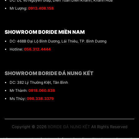
DC: DL Võ Nguyên Giáp, Diên Toàn Diên Khánh, Khánh Hoà
Mr Lượng:
0913.408.158
SHOWROOM BORIDE MIỀN NAM
DC: 468B Đại Lộ Bình Dương, Lái Thiêu, TP. Bình Dương
Hotline:
056.312.4444
SHOWROOM BORIDE ĐÁ NUNG KẾT
DC: 382 Lý Thường KIệt, Tân Bình
Mr Thành:
0918.060.838
Ms Thùy:
098.338.3379
Copyright © 2026
BORIDE ĐÁ NUNG KẾT
All Rights Reserved