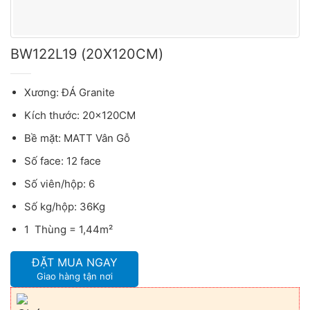
BW122L19 (20X120CM)
Xương: ĐÁ Granite
Kích thước: 20x120CM
Bề mặt: MATT Vân Gỗ
Số face: 12 face
Số viên/hộp: 6
Số kg/hộp: 36Kg
1 Thùng = 1,44m²
ĐẶT MUA NGAY
Giao hàng tận nơi