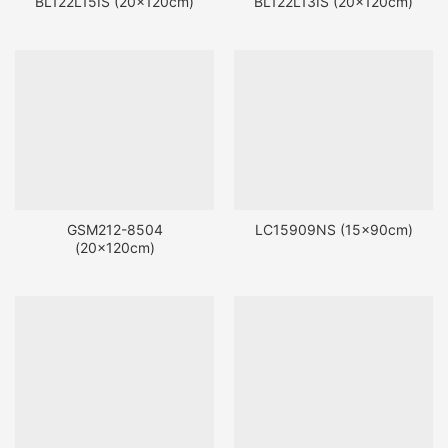
BL122L15IS (20x120cm)
BL122L13IS (20x120cm)
GSM212-8504
LC15909NS (15x90cm)
(20x120cm)