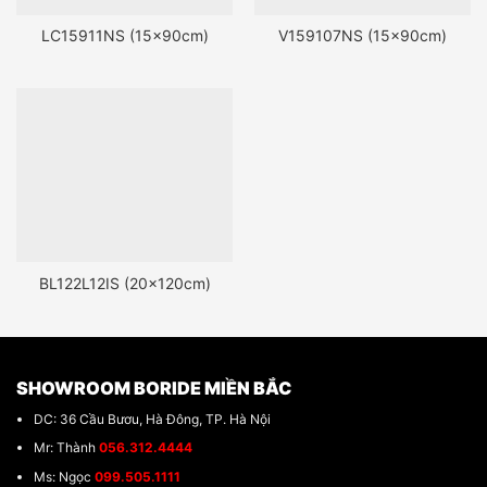
LC15911NS (15x90cm)
V159107NS (15x90cm)
BL122L12IS (20x120cm)
SHOWROOM BORIDE MIỀN BẮC
DC: 36 Cầu Bươu, Hà Đông, TP. Hà Nội
Mr: Thành
056.312.4444
Ms: Ngọc
099.505.1111