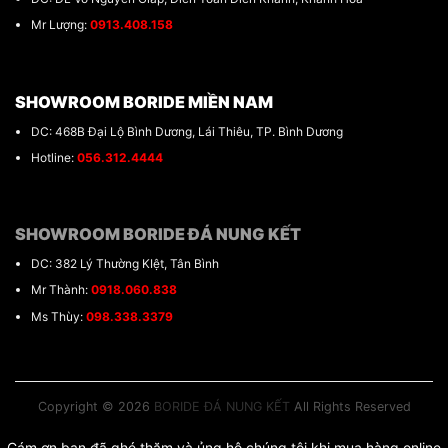
Mr Lượng:
0913.408.158
SHOWROOM BORIDE MIỀN NAM
DC: 468B Đại Lộ Bình Dương, Lái Thiêu, TP. Bình Dương
Hotline:
056.312.4444
SHOWROOM BORIDE ĐÁ NUNG KẾT
DC: 382 Lý Thường KIệt, Tân Bình
Mr Thành:
0918.060.838
Ms Thùy:
098.338.3379
Copyright © 2026
BORIDE ĐÁ NUNG KẾT
All Rights Reserved
Cám ơn bạn đã ghé thăm và ủng hộ chúng tôi khi mua hàng online