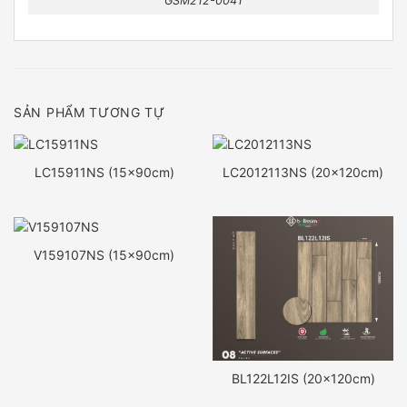
GSM212-0041
SẢN PHẨM TƯƠNG TỰ
LC15911NS (15x90cm)
LC2012113NS (20x120cm)
V159107NS (15x90cm)
BL122L12IS (20x120cm)