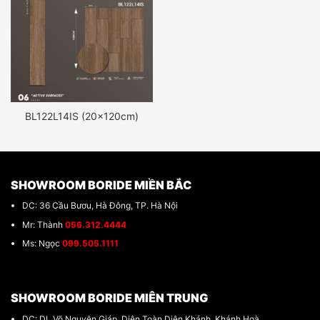
BL122L14IS (20x120cm)
SHOWROOM BORIDE MIỀN BẮC
DC: 36 Cầu Bươu, Hà Đông, TP. Hà Nội
Mr: Thành
056.312.4444
Ms: Ngọc
099.505.1111
SHOWROOM BORIDE MIÊN TRUNG
DC: DL Võ Nguyên Giáp, Diên Toàn Diên Khánh, Khánh Hoà