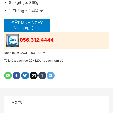
Số kg/hộp: 36Kg
1 Thùng = 1,404m²
ĐẶT MUA NGAY
Giao hàng tận nơi
056.312.4444
Danh mục:
GẠCH 20X120CM
Từ khóa:
gạch gỗ 20x120cm
,
gạch vân gỗ
MÔ TẢ