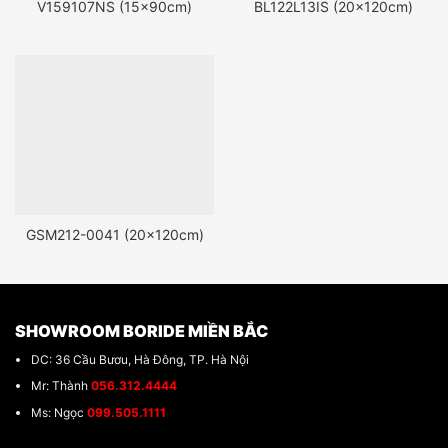
V159107NS (15x90cm)
BL122L13IS (20x120cm)
GSM212-0041 (20x120cm)
SHOWROOM BORIDE MIỀN BẮC
DC: 36 Cầu Bươu, Hà Đông, TP. Hà Nội
Mr: Thành
056.312.4444
Ms: Ngọc
099.505.1111