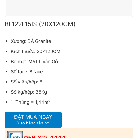
BL122L15IS (20X120CM)
Xương: ĐÁ Granite
Kích thước: 20x120CM
Bề mặt: MATT Vân Gỗ
Số face: 8 face
Số viên/hộp: 6
Số kg/hộp: 36Kg
1 Thùng = 1,44m²
ĐẶT MUA NGAY
Giao hàng tận nơi
056.312.4444