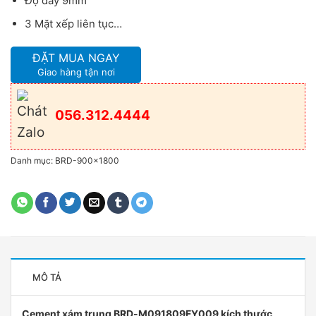
Độ dầy 9mm
3 Mặt xếp liên tục…
ĐẶT MUA NGAY
Giao hàng tận nơi
056.312.4444
Danh mục:
BRD-900x1800
MÔ TẢ
Cement xám trung BRD-M091809FY009 kích thước