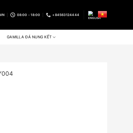
.VN
08:00 - 18:00
+84563124444
GAMILLA ĐÁ NUNG KẾT
Y004