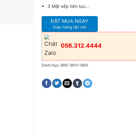
3 Mặt xếp liên tục…
ĐẶT MUA NGAY
Giao hàng tận nơi
056.312.4444
Danh mục:
BRD-900x1800