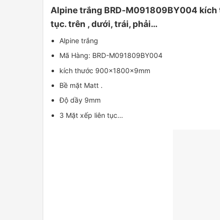
Alpine trắng BRD-M091809BY004 kích t
tục. trên , dưới, trái, phải…
Alpine trắng
Mã Hàng: BRD-M091809BY004
kích thước 900x1800x9mm
Bề mặt Matt .
Độ dầy 9mm
3 Mặt xếp liên tục…