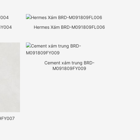
BY004
Hermes Xám BRD-M091809FL006
Cement xám trung BRD-
M091809FY009
9FY007