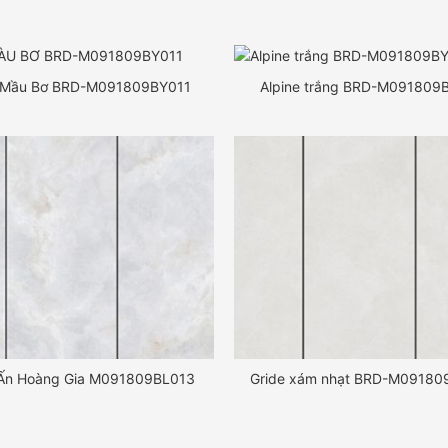
 Mầu Bơ BRD-M091809BY011
Alpine trắng BRD-M091809
Ấn Hoàng Gia M091809BL013
Gride xám nhạt BRD-M09180