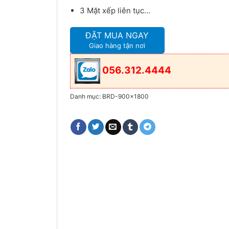
3 Mặt xếp liên tục…
ĐẶT MUA NGAY
Giao hàng tận nơi
056.312.4444
Danh mục:
BRD-900x1800