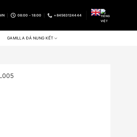
.VN
08:00 - 18:00
+84563124444
GAMILLA ĐÁ NUNG KẾT
L005