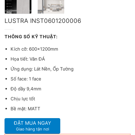
LUSTRA INST0601200006
THÔNG SỐ KỸ THUẬT:
Kích cỡ: 600x1200mm
Họa tiết: Vân ĐÁ
Ứng dụng: Lát Nền, Ốp Tường
Số face: 1 face
Độ dầy 9,4mm
Chịu lực tốt
Bề mặt: MATT
ĐẶT MUA NGAY
Giao hàng tận nơi