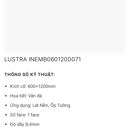
LUSTRA INEMB0601200071
THÔNG SỐ KỸ THUẬT:
Kích cỡ: 600x1200mm
Họa tiết: Vân đá
Ứng dụng: Lát Nền, Ốp Tường
Số face: 1 face
Độ dầy 9,4mm