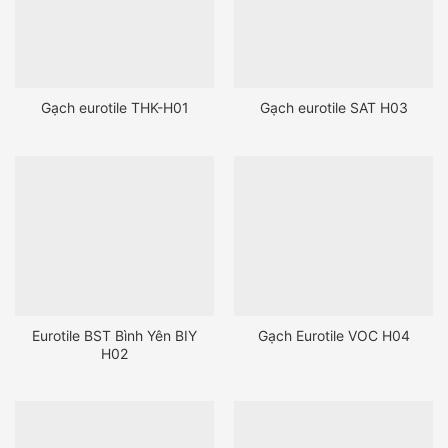
Gạch eurotile THK-H01
Gạch eurotile SAT H03
Eurotile BST Bình Yên BIY
Gạch Eurotile VOC H04
H02