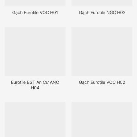
Gạch Eurotile VOC H01
Gạch Eurotile NGC H02
Eurotile BST An Cư ANC
Gạch Eurotile VOC H02
H04