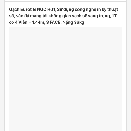
Gạch Eurotile NGC H01, Sử dụng công nghệ in kỹ thuật
số, vân đá mang tới không gian sạch sẽ sang trọng, 1T
có 4 Viên = 1.44m, 3 FACE. Nặng 36kg