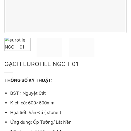
GẠCH EUROTILE NGC H01
THÔNG SỐ KỸ THUẬT:
BST : Nguyệt Cát
Kích cỡ: 600x600mm
Họa tiết: Vân Đá ( stone )
Ứng dụng: Ốp Tường/ Lát Nền