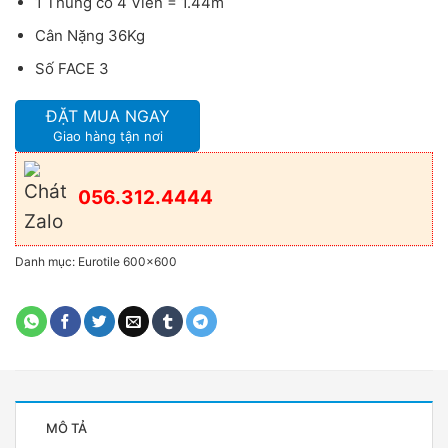
1 Thùng có 4 Viên = 1.44m
Cân Nặng 36Kg
Số FACE 3
ĐẶT MUA NGAY
Giao hàng tận nơi
056.312.4444
Danh mục:
Eurotile 600x600
MÔ TẢ