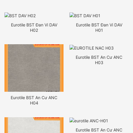
Eurotile BST Đan Vi DAV
Eurotile BST Đan Vi DAV
H02
H01
Eurotile BST An Cư ANC
H03
Eurotile BST An Cư ANC
H04
Eurotile BST An Cư ANC