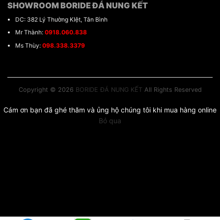
SHOWROOM BORIDE ĐÁ NUNG KẾT
DC: 382 Lý Thường KIệt, Tân Bình
Mr Thành:
0918.060.838
Ms Thùy:
098.338.3379
Copyright © 2026
BORIDE ĐÁ NUNG KẾT
All Rights Reserved
Cám ơn bạn đã ghé thăm và ủng hộ chúng tôi khi mua hàng online
Bỏ qua