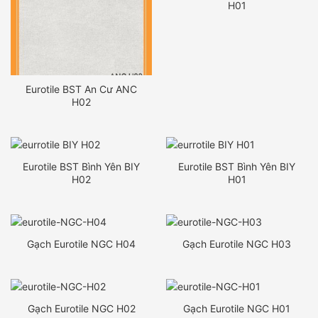
H01
Eurotile BST An Cư ANC
H02
Eurotile BST Bình Yên BIY
Eurotile BST Bình Yên BIY
H02
H01
Gạch Eurotile NGC H04
Gạch Eurotile NGC H03
Gạch Eurotile NGC H02
Gạch Eurotile NGC H01