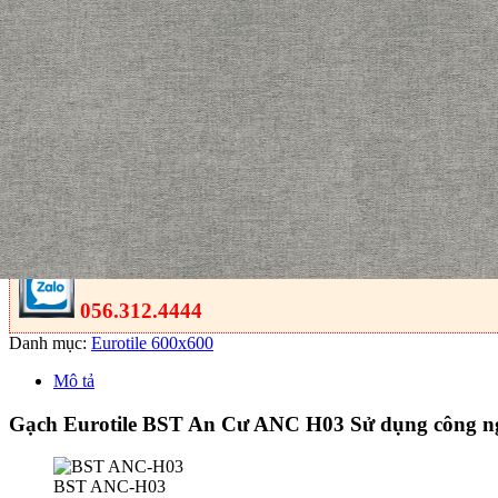
Eurotile BST An Cư ANC H03
THÔNG SỐ KỸ THUẬT:
BST : An Cư
Kích cỡ: 600x600mm
Họa tiết: Vải (Textile)
Ứng dụng: Ốp Tường/ Lát Nền
1 Thùng có 4 Viên = 1.44m
Số FACE 3
Đặt Mua Ngay
Giao hàng tận nơi
056.312.4444
Danh mục:
Eurotile 600x600
Mô tả
Gạch Eurotile BST An Cư ANC H03 Sử dụng công nghệ 
BST ANC-H03