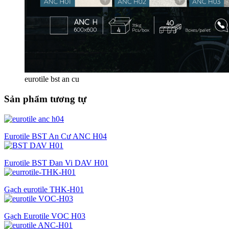
eurotile bst an cu
Sản phẩm tương tự
Eurotile BST An Cư ANC H04
Eurotile BST Đan Vi DAV H01
Gạch eurotile THK-H01
Gạch Eurotile VOC H03