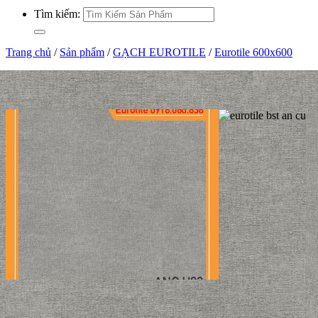
Tìm kiếm:
Trang chủ
/
Sản phẩm
/
GẠCH EUROTILE
/
Eurotile 600x600