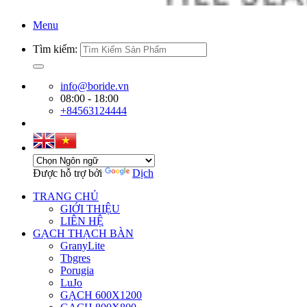
Menu
Tìm kiếm:
info@boride.vn
08:00 - 18:00
+84563124444
Được hỗ trợ bởi
Dịch
TRANG CHỦ
GIỚI THIỆU
LIÊN HỆ
GẠCH THẠCH BÀN
GranyLite
Tbgres
Porugia
LuJo
GẠCH 600X1200