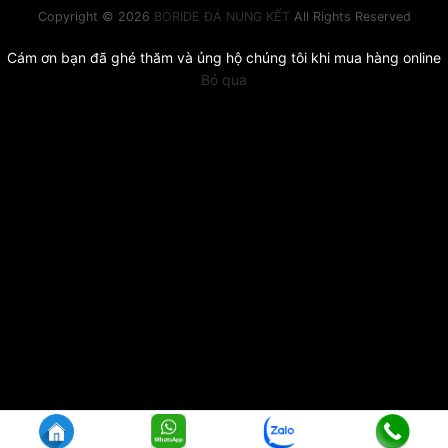
Copyright © 2026
BORIDE ĐÁ NUNG KẾT
All Rights Reserved
Cám ơn bạn đã ghé thăm và ủng hộ chúng tôi khi mua hàng online
Bỏ qua