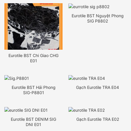
Eurotile BST Nguyệt Phong
SIG P8802
Eurotile BST Chi Giao CHG
E01
Eurotile BST Hải Phong
Gạch Eurotile TRA E04
SIG-P8801
Eurotile BST DENIM SIG
Gạch Eurotile TRA E02
DNI E01