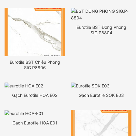
Eurotile BST Đông Phong
SIG P8804
Eurotile BST Chiêu Phong
SIG P8806
Gạch Eurotile HOA E02
Gạch Eurotile SOK E03
Gạch Eurotile HOA E01