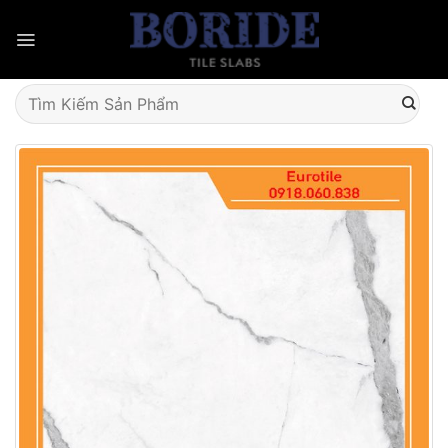
Skip
to
content
Tìm
kiếm: