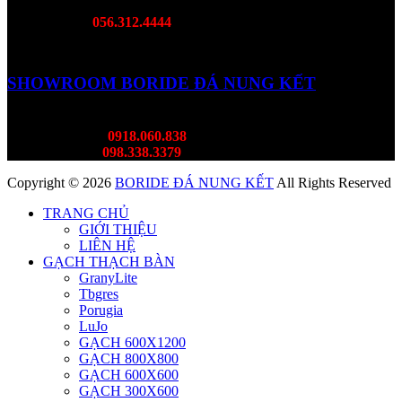
DC: 468B Đại Lộ Bình Dương, Lái Thiêu, TP. Bình Dương
Hotline:
056.312.4444
SHOWROOM BORIDE ĐÁ NUNG KẾT
DC: 382 Lý Thường KIệt, Tân Bình
Mr Thành:
0918.060.838
Ms Thùy:
098.338.3379
Copyright © 2026
BORIDE ĐÁ NUNG KẾT
All Rights Reserved
TRANG CHỦ
GIỚI THIỆU
LIÊN HỆ
GẠCH THẠCH BÀN
GranyLite
Tbgres
Porugia
LuJo
GẠCH 600X1200
GẠCH 800X800
GẠCH 600X600
GẠCH 300X600