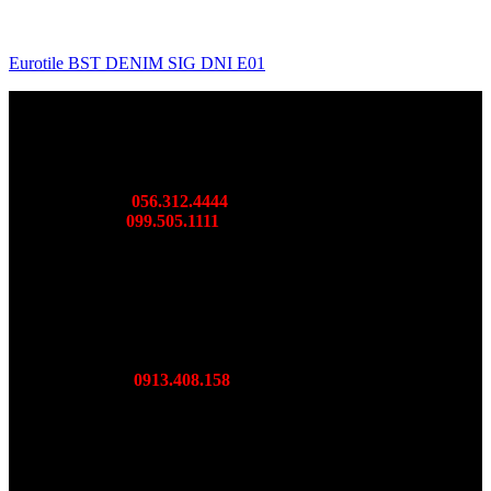
Eurotile BST DENIM SIG DNI E01
SHOWROOM BORIDE MIỀN BẮC
DC: 36 Cầu Bươu, Hà Đông, TP. Hà Nội
Mr: Thành
056.312.4444
Ms: Ngọc
099.505.1111
SHOWROOM BORIDE MIÊN TRUNG
DC: DL Võ Nguyên Giáp, Diên Toàn Diên Khánh, Khánh
Hoà
Mr Lượng:
0913.408.158
SHOWROOM BORIDE MIỀN NAM