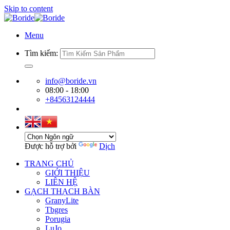
Skip to content
Menu
Tìm kiếm:
info@boride.vn
08:00 - 18:00
+84563124444
Được hỗ trợ bởi
Dịch
TRANG CHỦ
GIỚI THIỆU
LIÊN HỆ
GẠCH THẠCH BÀN
GranyLite
Tbgres
Porugia
LuJo