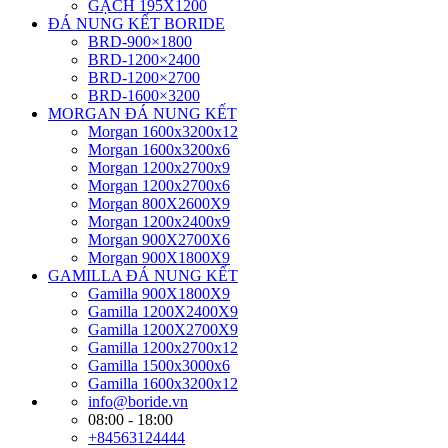
GẠCH 195X1200
ĐÁ NUNG KẾT BORIDE
BRD-900×1800
BRD-1200×2400
BRD-1200×2700
BRD-1600×3200
MORGAN ĐÁ NUNG KẾT
Morgan 1600x3200x12
Morgan 1600x3200x6
Morgan 1200x2700x9
Morgan 1200x2700x6
Morgan 800X2600X9
Morgan 1200x2400x9
Morgan 900X2700X6
Morgan 900X1800X9
GAMILLA ĐÁ NUNG KẾT
Gamilla 900X1800X9
Gamilla 1200X2400X9
Gamilla 1200X2700X9
Gamilla 1200x2700x12
Gamilla 1500x3000x6
Gamilla 1600x3200x12
info@boride.vn
08:00 - 18:00
+84563124444