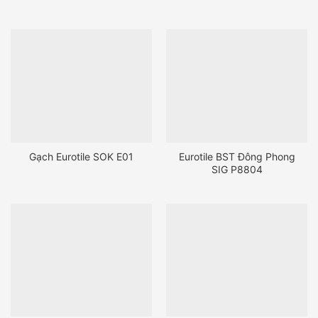
Gạch Eurotile SOK E01
Eurotile BST Đông Phong
SIG P8804