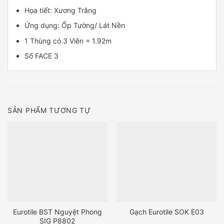
Họa tiết: Xương Trắng
Ứng dụng: Ốp Tường/ Lát Nền
1 Thùng có 3 Viên = 1.92m
Số FACE 3
SẢN PHẨM TƯƠNG TỰ
Eurotile BST Nguyệt Phong
Gạch Eurotile SOK E03
SIG P8802