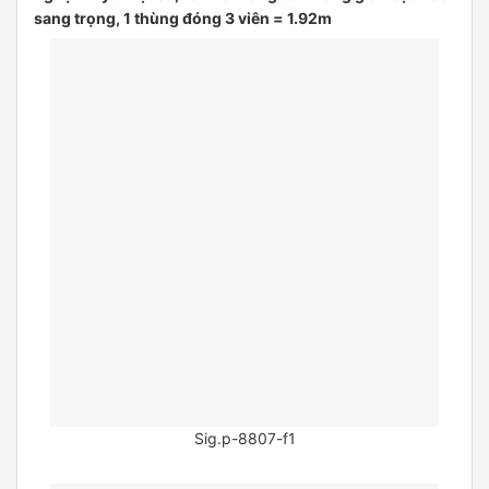
sang trọng, 1 thùng đóng 3 viên = 1.92m
Sig.p-8807-f1