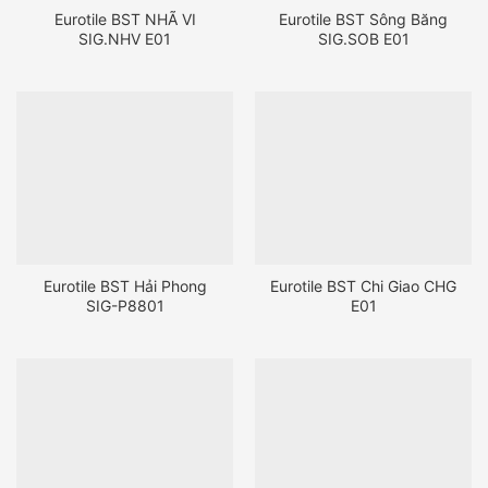
Eurotile BST NHÃ VI
Eurotile BST Sông Băng
SIG.NHV E01
SIG.SOB E01
Eurotile BST Hải Phong
Eurotile BST Chi Giao CHG
SIG-P8801
E01