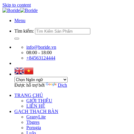
Skip to content
Menu
Tìm kiếm:
info@boride.vn
08:00 - 18:00
+84563124444
Được hỗ trợ bởi
Dịch
TRANG CHỦ
GIỚI THIỆU
LIÊN HỆ
GẠCH THẠCH BÀN
GranyLite
Tbgres
Porugia
LuJo