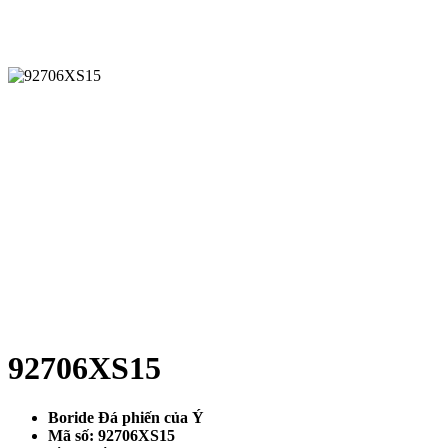
92706XS15
Boride Đá phiến của Ý
Mã số: 92706XS15