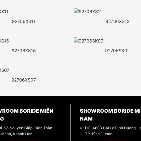
92706XS11
92706XS12
92706XS16
92706SK02
92706XS07
ROOM BORIDE MIÊN
SHOWROOM BORIDE MI
NG
NAM
DL Võ Nguyên Giáp, Diên Toàn
DC: 468B Đại Lộ Bình Dương, Lá
 Khánh, Khánh Hoà
TP. Bình Dương