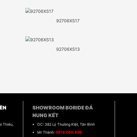
92706XS17
92706XS13
ỀN
SHOWROOM BORIDE ĐÁ
NUNG KẾT
i Thiêu,
DC: 382 Lý Thường KIệt, Tân Bình
Mr Thành:
0918.060.838