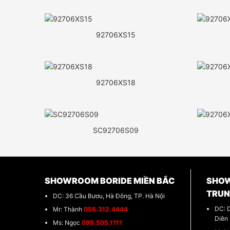
92706XS15
92706XS18
SC92706S09
SHOWROOM BORIDE MIỀN BẮC
SHOW
TRU
DC: 36 Cầu Bươu, Hà Đông, TP. Hà Nội
DC: 
Mr: Thành
056.312.4444
Diên
Ms: Ngọc
099.505.1111