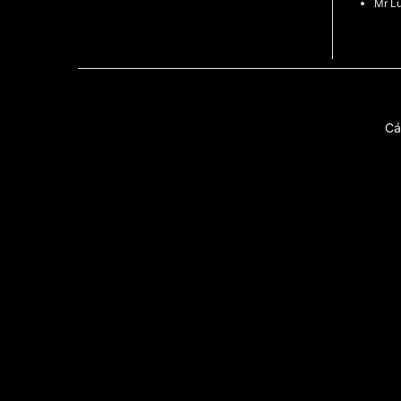
Mr L
Cá