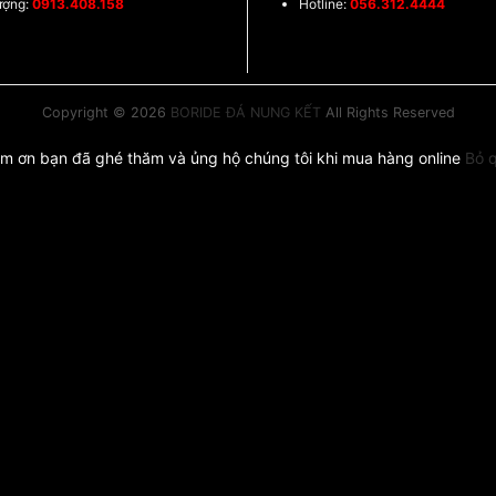
ượng:
0913.408.158
Hotline:
056.312.4444
Copyright © 2026
BORIDE ĐÁ NUNG KẾT
All Rights Reserved
m ơn bạn đã ghé thăm và ủng hộ chúng tôi khi mua hàng online
Bỏ 