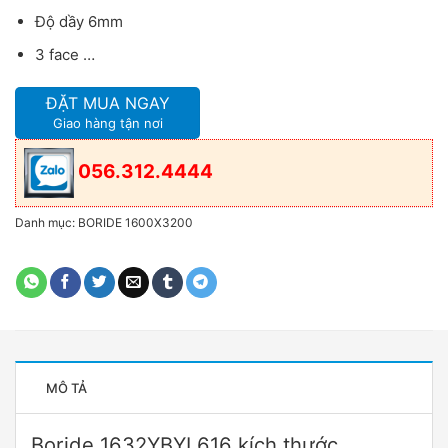
Độ dầy 6mm
3 face …
ĐẶT MUA NGAY
Giao hàng tận nơi
056.312.4444
Danh mục:
BORIDE 1600X3200
MÔ TẢ
Boride 1632YBYL616 kích thước