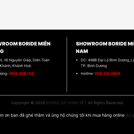
ROOM BORIDE MIÊN
SHOWROOM BORIDE MI
NG
NAM
DL Võ Nguyên Giáp, Diên Toàn
DC: 468B Đại Lộ Bình Dương, Lá
 Khánh, Khánh Hoà
TP. Bình Dương
ượng:
0913.408.158
Hotline:
056.312.4444
Copyright © 2026
BORIDE ĐÁ NUNG KẾT
All Rights Reserved
m ơn bạn đã ghé thăm và ủng hộ chúng tôi khi mua hàng online
Bỏ 