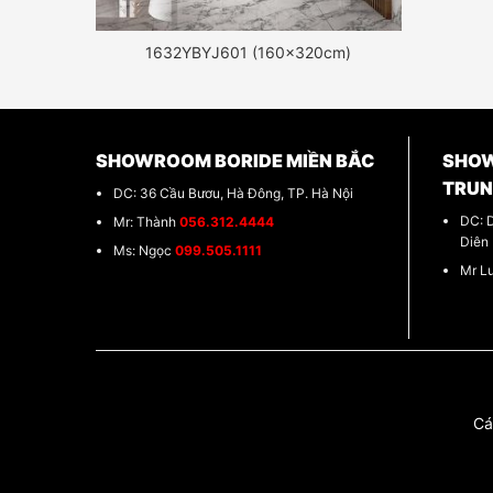
1632YBYJ601 (160x320cm)
SHOWROOM BORIDE MIỀN BẮC
SHOW
TRU
DC: 36 Cầu Bươu, Hà Đông, TP. Hà Nội
DC: 
Mr: Thành
056.312.4444
Diên
Ms: Ngọc
099.505.1111
Mr L
Cá