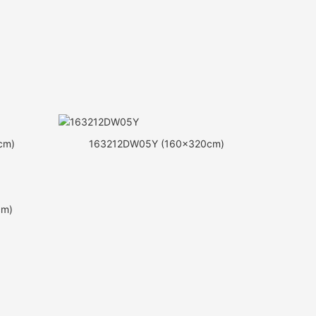
cm)
163212DW05Y (160x320cm)
cm)