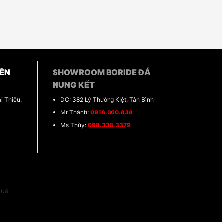
ỀN
SHOWROOM BORIDE ĐÁ
NUNG KẾT
i Thiêu,
DC: 382 Lý Thường KIệt, Tân Bình
Mr Thành:
0918.060.838
Ms Thùy:
098.338.3379
qua