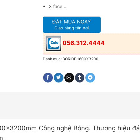
3 face …
ĐẶT MUA NGAY
Giao hàng tận nơi
056.312.4444
Danh mục:
BORIDE 1600X3200
00x3200mm Công nghệ Bóng. Thương hiệu đá p
m..