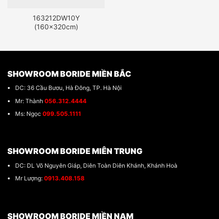
163212DW10Y
(160x320cm)
SHOWROOM BORIDE MIỀN BẮC
DC: 36 Cầu Bươu, Hà Đông, TP. Hà Nội
Mr: Thành
056.312.4444
Ms: Ngọc
099.505.1111
SHOWROOM BORIDE MIÊN TRUNG
DC: DL Võ Nguyên Giáp, Diên Toàn Diên Khánh, Khánh Hoà
Mr Lượng:
0913.408.158
SHOWROOM BORIDE MIỀN NAM