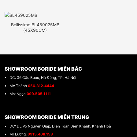
Bellissimo BL459025MB
(45X90CM)
SHOWROOM BORIDE MIỀN BẮC
DC: 36 Cầu Bươu, Hà Đông, TP. Hà Nội
Mr: Thành
056.312.4444
Ms: Ngọc
099.505.1111
SHOWROOM BORIDE MIÊN TRUNG
DC: DL Võ Nguyên Giáp, Diên Toàn Diên Khánh, Khánh Hoà
Mr Lượng:
0913.408.158